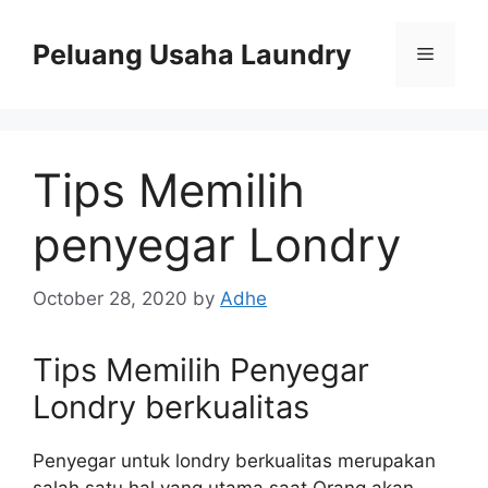
Skip
to
Peluang Usaha Laundry
Menu
content
Tips Memilih
penyegar Londry
October 28, 2020
by
Adhe
Tips Memilih Penyegar
Londry berkualitas
Penyegar untuk londry berkualitas merupakan
salah satu hal yang utama saat Orang akan