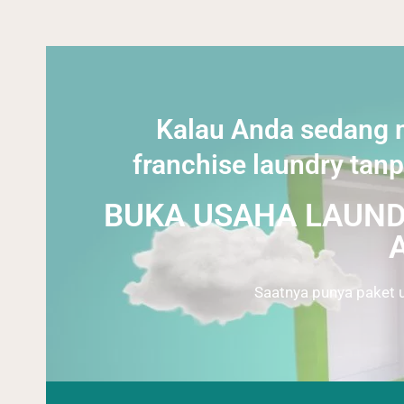
Kalau Anda sedang m
franchise laundry tanp
BUKA USAHA LAUNDR
Saatnya punya paket u