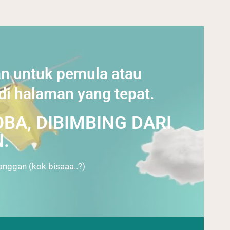
an untuk pemula atau
 di halaman yang tepat.
BA, DIBIMBING DARI
.
anggan (kok bisaaa..?)