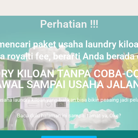
Perhatian !!!
encari paket usaha laundry kilo
a royalti fee, berarti Anda berada
Y KILOAN TANPA COBA-CO
AWAL SAMPAI USAHA JALAN
saha laundry kiloan yang bahkan bisa bikin pesaing jadi pel
Baca dulu halaman ini sampai tamat ya, Oke?