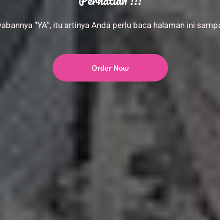
Perhatian !!!
abannya “YA”, itu artinya Anda perlu baca halaman ini sampa
Order Now