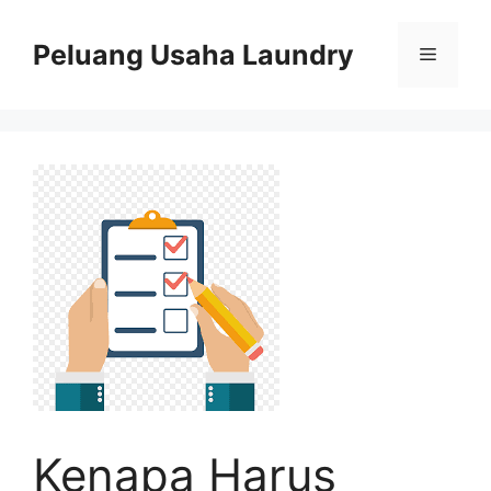
Skip
to
Peluang Usaha Laundry
Menu
content
Kenapa Harus