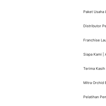
Skip
to
Paket Usaha 
content
Distributor P
Franchise Lau
Siapa Kami |
Terima Kasih 
Mitra Orchid 
Pelatihan Pe