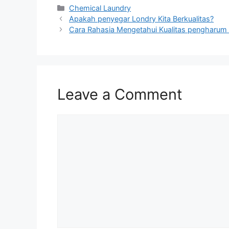
Categories
Chemical Laundry
Apakah penyegar Londry Kita Berkualitas?
Cara Rahasia Mengetahui Kualitas pengharum 
Leave a Comment
Comment