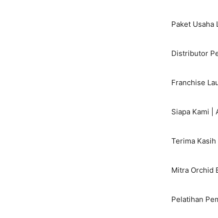
Skip
to
Paket Usaha 
content
Distributor P
Franchise Lau
Siapa Kami |
Terima Kasih 
Mitra Orchid 
Pelatihan Pe