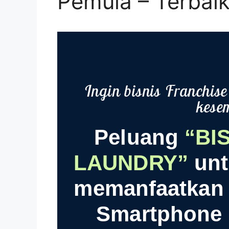
Pemula – Terbaik
Ingin bisnis Franchi
kese
Peluang
“BI
LAUNDRY”
un
memanfaatkan 
Smartphone 